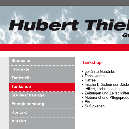
Startseite
Tankshop
Produkte
• gekühlte Getränke
• Tabakwaren
Tankstelle
• Kaffee
• frische Brötchen der Bäck
Tankshop
Hillert, Lichtenhagen
• Zeitungen und Zeitschrifte
SB-Waschanlage
• Motorenöl und Pflegeprod
• Eis
Energieberatung
• Süßigkeiten
Kontakt
Anfahrt