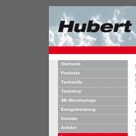
Startseite
Produkte
Tankstelle
Tankshop
SB-Waschanlage
Energieberatung
Kontakt
Anfahrt